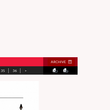
ARCHIVE
35
36
>