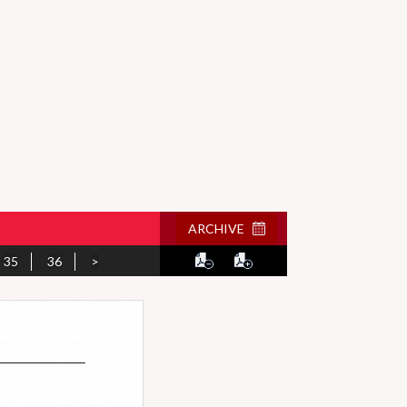
ARCHIVE
35
36
>