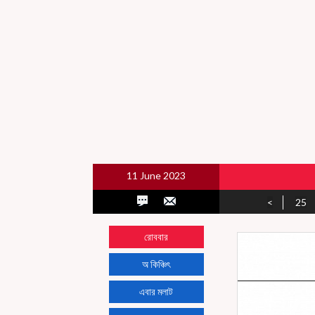
11 June 2023
<
25
রোববার
অ কিঞ্চিৎ
এবার মলাট