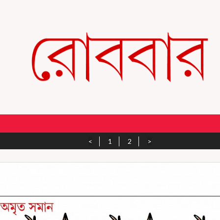
<
1
2
>