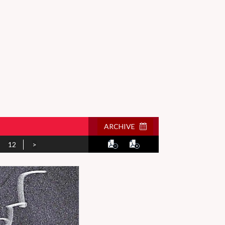
ARCHIVE
12
>