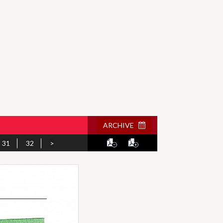
ARCHIVE
31
32
>