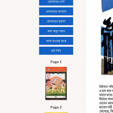
রোববারের মেগা
রোববারের আখ্যান
রোববারের ক্রমশ
কথা অমৃত সমান
আসা যাওয়ার মাঝে
ছবি লিখি
Page 1
Page 2