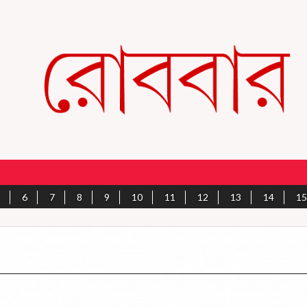
6
7
8
9
10
11
12
13
14
15