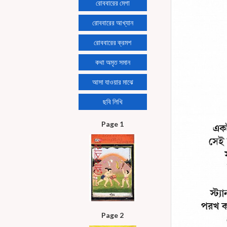
রোববারের মেগা
রোববারের আখ্যান
রোববারের ক্রমশ
কথা অমৃত সমান
আসা যাওয়ার মাঝে
ছবি লিখি
Page 1
Page 2