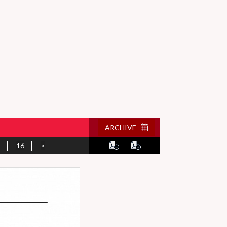
ARCHIVE
16
>