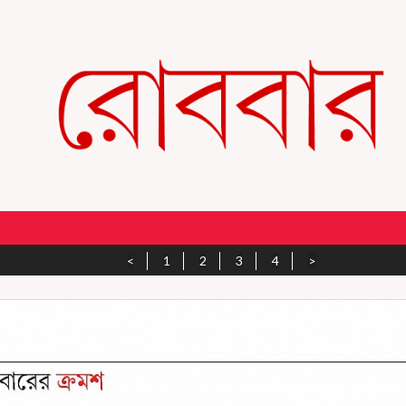
<
1
2
3
4
>