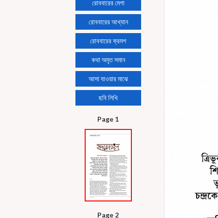
রোববারের মেগা
রোববারের আখ্যান
রোববারের ক্রমশ
কথা অমৃত সমান
আসা যাওয়ার মাঝে
ছবি লিখি
Page 1
Page 2