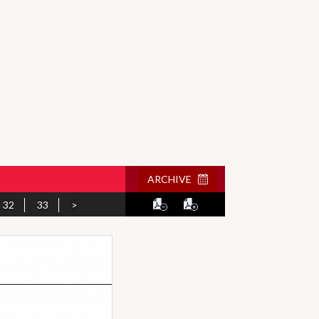
ARCHIVE
32
33
>