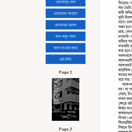
রোববারের মেগা
রোববারের আখ্যান
রোববারের ক্রমশ
কথা অমৃত সমান
আসা যাওয়ার মাঝে
ছবি লিখি
Page 1
Page 2