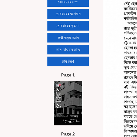
রোববারের মেগা
রোববারের আখ্যান
রোববারের ক্রমশ
কথা অমৃত সমান
আসা যাওয়ার মাঝে
ছবি লিখি
Page 1
Page 2