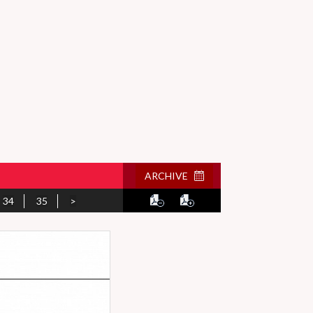
ARCHIVE
34
35
>