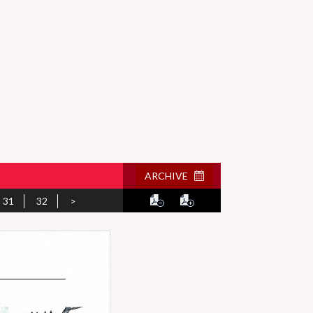
ARCHIVE
31
32
>