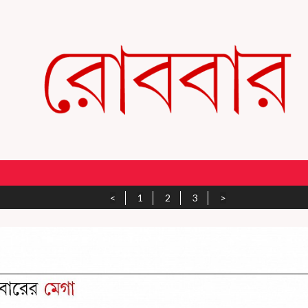
<
1
2
3
>