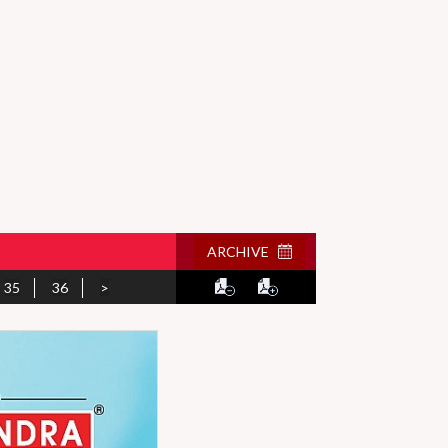
ARCHIVE
35
36
>