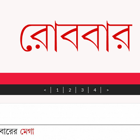
<
1
2
3
4
>