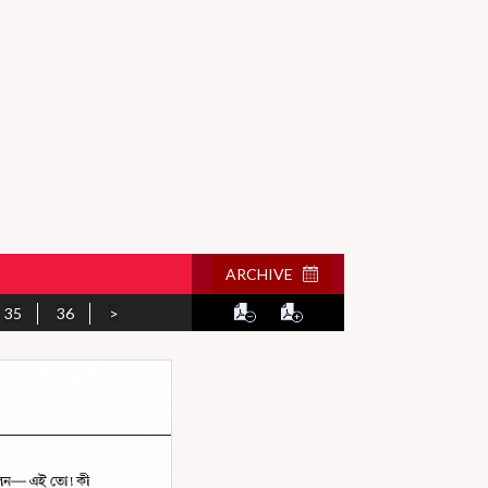
ARCHIVE
35
36
>