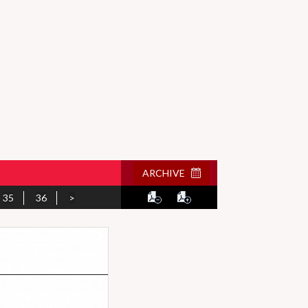
ARCHIVE
35
36
>