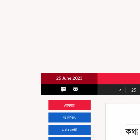
25 June 2023
<
25
রোববার
অ কিঞ্চিৎ
এবার মলাট