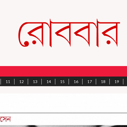
11
12
13
14
15
16
17
18
19