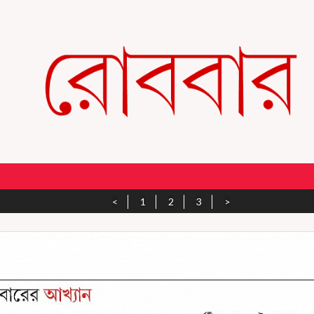
<
1
2
3
>