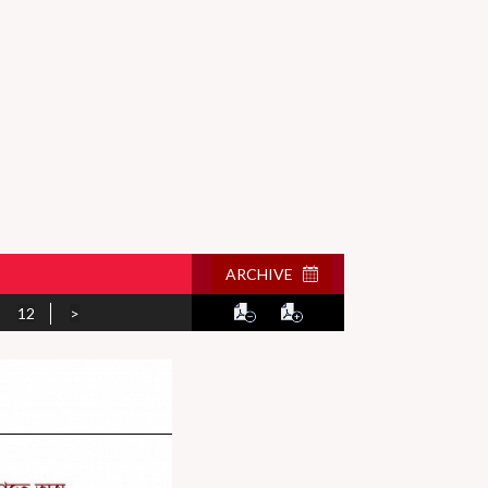
ARCHIVE
12
>