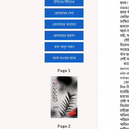
চিত্তির মিত্তির
রোববারের মেগা
রোববারের আখ্যান
রোববারের ক্রমশ
কথা অমৃত সমান
আসা যাওয়ার মাঝে
Page 1
Page 2