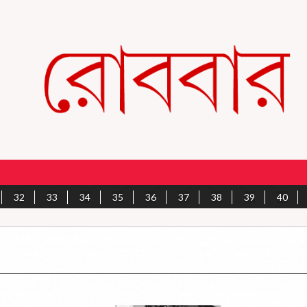
32
33
34
35
36
37
38
39
40