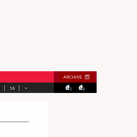
ARCHIVE
16
>