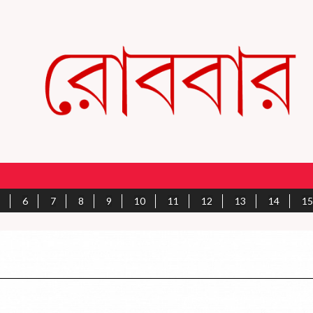
6
7
8
9
10
11
12
13
14
15