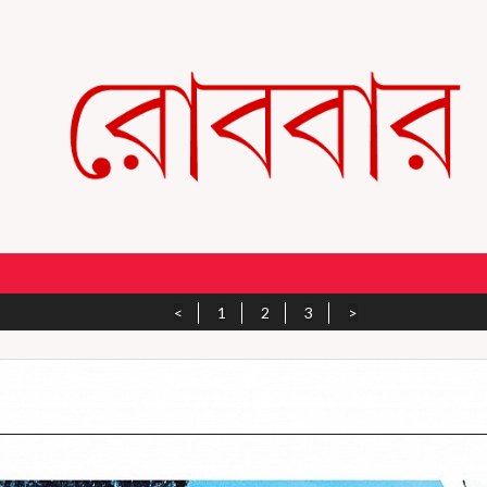
<
1
2
3
>