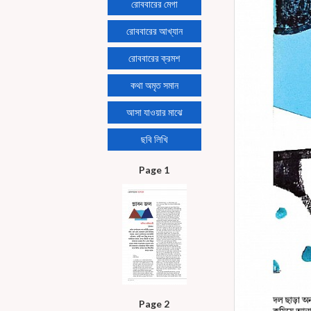
রোববারের মেগা
রোববারের আখ্যান
রোববারের ক্রমশ
কথা অমৃত সমান
আসা যাওয়ার মাঝে
ছবি লিখি
Page 1
Page 2