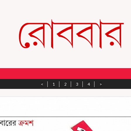
<
1
2
3
4
>