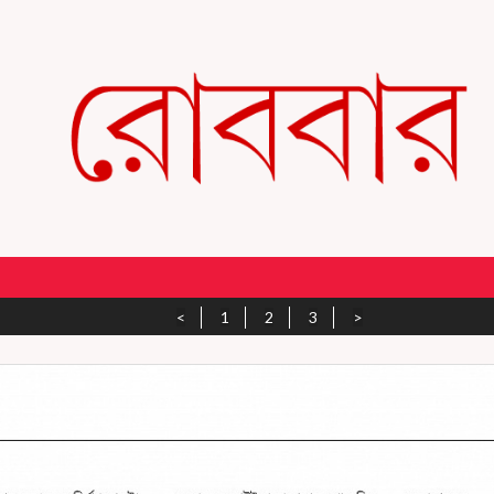
<
1
2
3
>