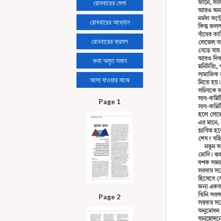
রোববারের মেগা
রোববারের আখ্যান
রোববারের ক্রমশ
কথা অমৃত সমান
আসা যাওয়ার মাঝে
Page 1
Page 2