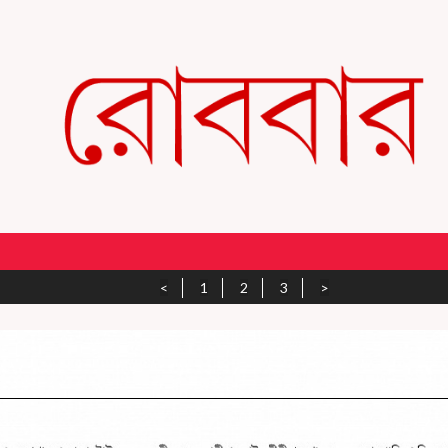
<
1
2
3
>