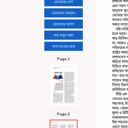
রোববারের মেগা
রোববারের আখ্যান
রোববারের ক্রমশ
কথা অমৃত সমান
আসা যাওয়ার মাঝে
Page 1
Page 2