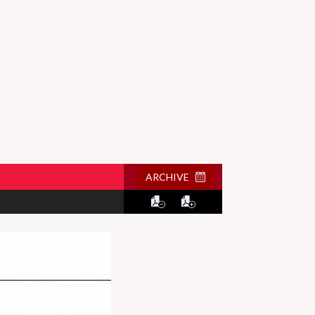
ARCHIVE