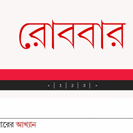
<
1
2
3
>