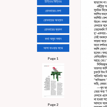
চিত্তির মিত্তির
রোববারের মেগা
রোববারের আখ্যান
রোববারের ক্রমশ
কথা অমৃত সমান
আসা যাওয়ার মাঝে
Page 1
Page 2