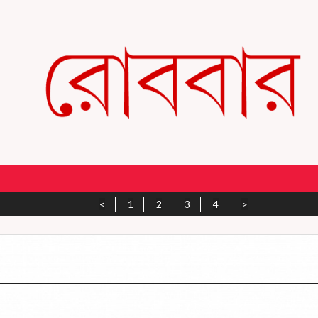
<
1
2
3
4
>