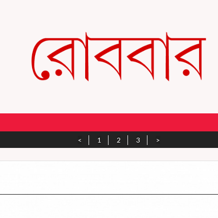
<
1
2
3
>