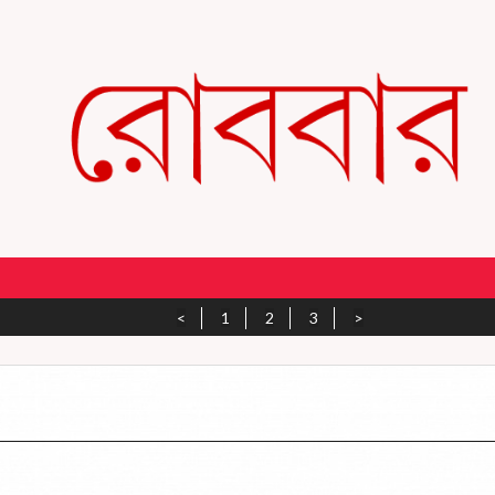
<
1
2
3
>