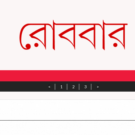
<
1
2
3
>