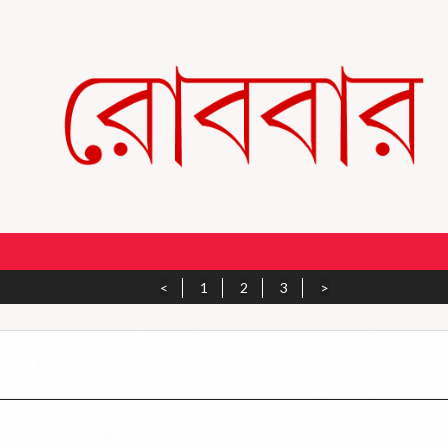
<
1
2
3
>