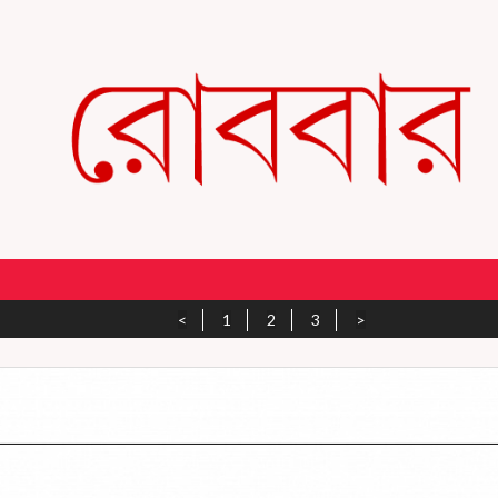
<
1
2
3
>