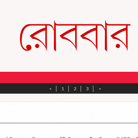
<
1
2
3
>