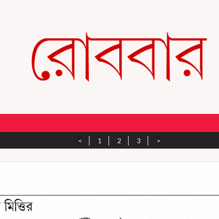
<
1
2
3
>