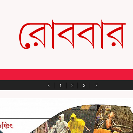
<
1
2
3
>