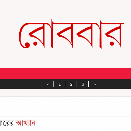
<
1
2
3
>