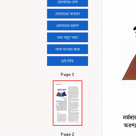
রোববারের মেগা
রোববারের আখ্যান
রোববারের ক্রমশ
কথা অমৃত সমান
আসা যাওয়ার মাঝে
ছবি লিখি
Page 1
Page 2