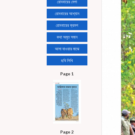
রোববারের মেগা
রোববারের আখ্যান
রোববারের ক্রমশ
কথা অমৃত সমান
আসা যাওয়ার মাঝে
ছবি লিখি
Page 1
Page 2