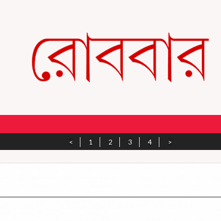
<
1
2
3
4
>