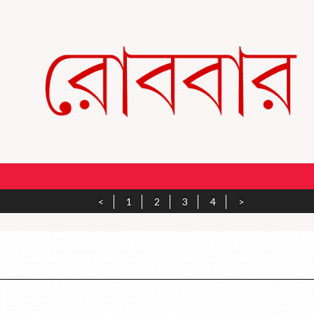
<
1
2
3
4
>