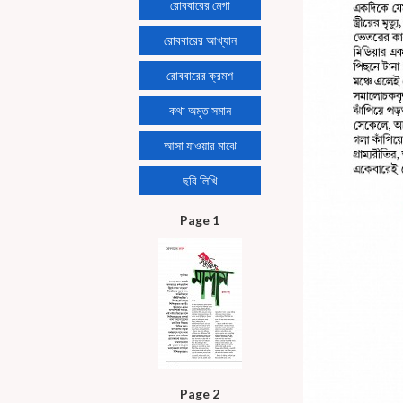
রোববারের মেগা
রোববারের আখ্যান
রোববারের ক্রমশ
কথা অমৃত সমান
আসা যাওয়ার মাঝে
ছবি লিখি
Page 1
Page 2