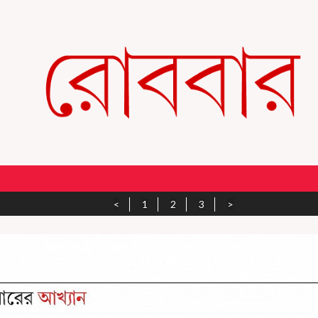
<
1
2
3
>