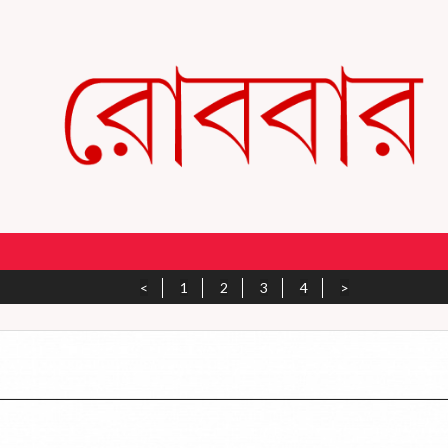
<
1
2
3
4
>