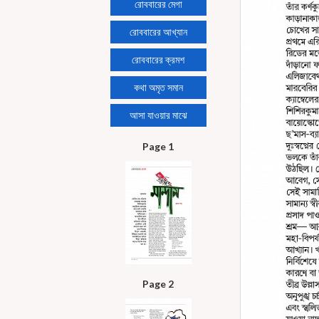
রোববারের মেগা
রোববারের আখ্যান
রোববারের ক্রমশ
কথা অমৃত সমান
আসা যাওয়ার মাঝে
Page 1
Page 2