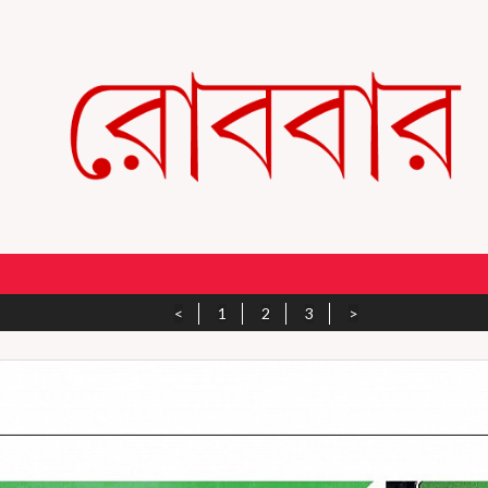
<
1
2
3
>