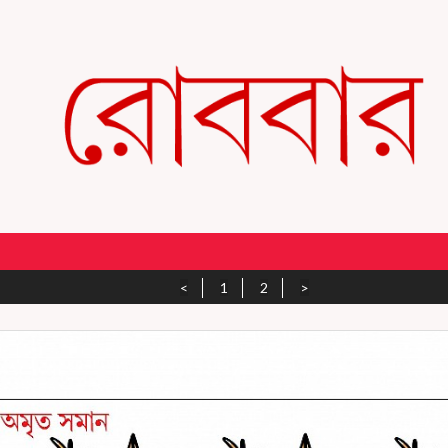
<
1
2
>