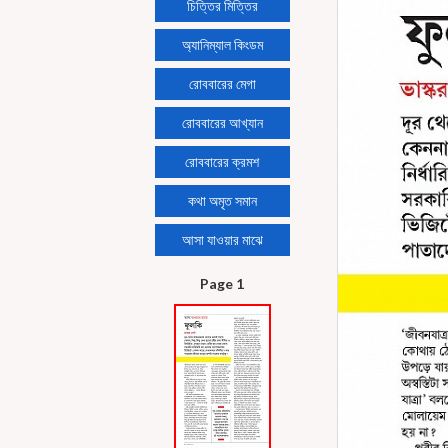
চিত্তির মিত্তির
অ্যানিম্যাল কিংডম
রোববারের মেগা
রোববারের আখ্যান
রোববারের ক্রমশ
কথা অমৃত সমান
আসা যাওয়ার মাঝে
Page 1