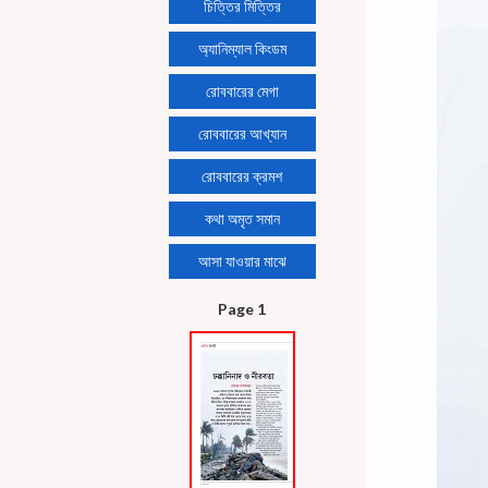
চিত্তির মিত্তির
অ্যানিম্যাল কিংডম
রোববারের মেগা
রোববারের আখ্যান
রোববারের ক্রমশ
কথা অমৃত সমান
আসা যাওয়ার মাঝে
Page 1