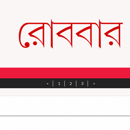
<
1
2
3
>