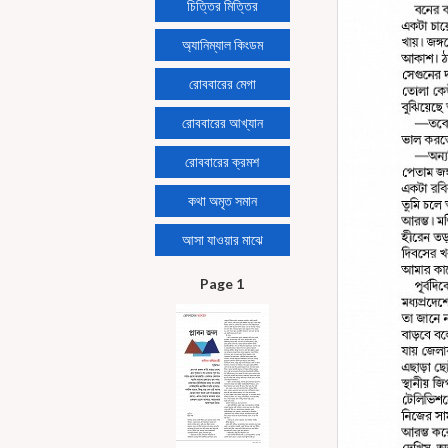
চিত্তির মিত্তির
অ্যানিম্যাল কিংডম
রোববারের মেগা
রোববারের আখ্যান
রোববারের ক্রমশ
কথা অমৃত সমান
আসা যাওয়ার মাঝে
Page 1