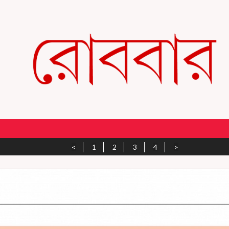
<
1
2
3
4
>