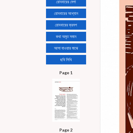
রোববারের মেগা
রোববারের আখ্যান
রোববারের ক্রমশ
কথা অমৃত সমান
আসা যাওয়ার মাঝে
ছবি লিখি
Page 1
Page 2