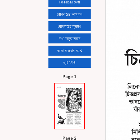
রোববারের মেগা
রোববারের আখ্যান
রোববারের ক্রমশ
কথা অমৃত সমান
আসা যাওয়ার মাঝে
ছবি লিখি
Page 1
Page 2