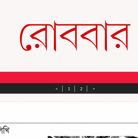
<
1
2
>